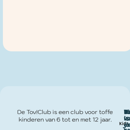
De Tov!Club is een club voor toffe
W
T
Di
kinderen van 6 tot en met 12 jaar.
w
vo
is
Kids
j
d