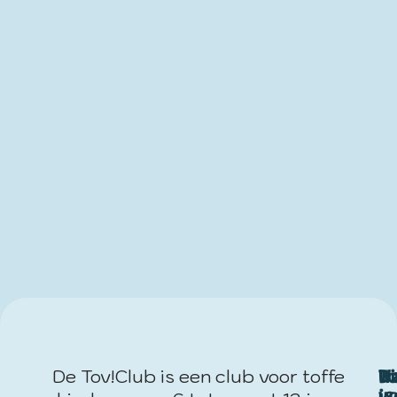
De Tov!Club is een club voor toffe
W
T
Di